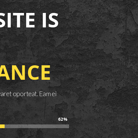
ITE IS
ANCE
varet oporteat. Eam ei
62