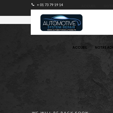
+ 01 73 79 19 14
ACCUEIL
NOTR
ACCUEIL
NOTRE AD
WE WILL BE BACK SOON