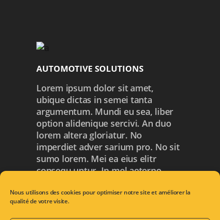
AUTOMOTIVE SOLUTIONS
Lorem ipsum dolor sit amet,
ubique dictas in semei tanta
argumentum. Mundi eu sea, liber
option alidenique sercivi. An duo
lorem altera gloriatur. No
imperdiet adver sarium pro. No sit
sumo lorem. Mei ea eius elitr
consequ untur. In mel aeterno
facilis option alidenique.
Nous utilisons des cookies pour optimiser notre site et améliorer la
qualité de votre visite.
CHECK OUT THE BEST DISCOUNTS