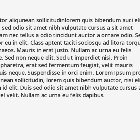
tor aliqunean sollicitudinlorem quis bibendum auci el
s sed odio sit amet nibh vulputate cursus a sit amet
 nec tellus a odio tincidunt auctor a ornare odio. S
eu in elit. Class aptent taciti sociosqu ad litora torq
aeos. Mauris in erat justo. Nullam ac urna eu felis
Sed non neque elit. Sed ut imperdiet nisi. Proin
aretra, erat sed fermentum feugiat, velit mauris
uis neque. Suspendisse in orci enim. Lorem Ipsum pr
enean sollicitudin, lorem quis bibendum auctor, nisi el
id elit. Duis sed odio sit amet nibh vulputate cursus a
 velit. Nullam ac urna eu felis dapibus.