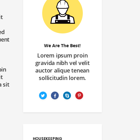
it
ed
uent
We Are The Best!
Lorem ipsum proin
gravida nibh vel velit
oin
auctor alique tenean
it
sollicitudin lorem.
 sit
HOUSEKEEPING