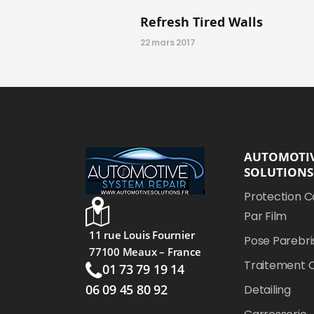
Refresh Tired Walls
22 mars 2017
AUTOMOTI
SOLUTIONS
Protection C
Par Film
11 rue Louis Fournier
Pose Parebri
77100 Meaux – France
Traitement 
01 73 79 19 14
06 09 45 80 92
Detailing