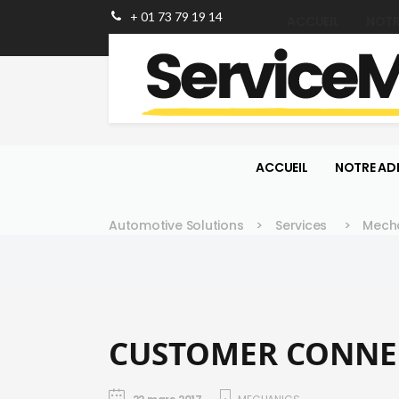
+ 01 73 79 19 14
ACCUEIL
NOTR
ACCUEIL
NOTRE AD
Automotive Solutions
>
Services
>
Mech
CUSTOMER CONNE