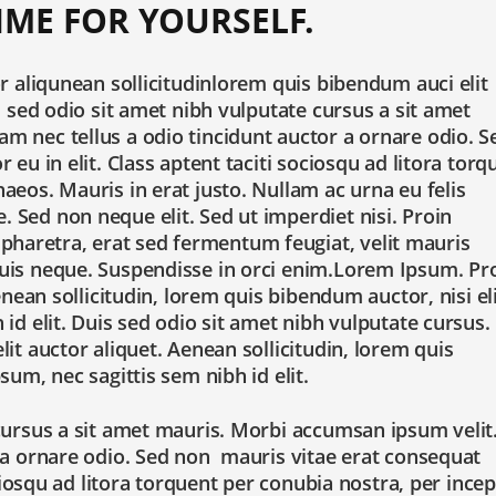
IME FOR YOURSELF.
r aliqunean sollicitudinlorem quis bibendum auci elit
s sed odio sit amet nibh vulputate cursus a sit amet
 nec tellus a odio tincidunt auctor a ornare odio. S
eu in elit. Class aptent taciti sociosqu ad litora torq
aeos. Mauris in erat justo. Nullam ac urna eu felis
Sed non neque elit. Sed ut imperdiet nisi. Proin
aretra, erat sed fermentum feugiat, velit mauris
uis neque. Suspendisse in orci enim.Lorem Ipsum. Pr
enean sollicitudin, lorem quis bibendum auctor, nisi el
id elit. Duis sed odio sit amet nibh vulputate cursus.
it auctor aliquet. Aenean sollicitudin, lorem quis
sum, nec sagittis sem nibh id elit.
cursus a sit amet mauris. Morbi accumsan ipsum velit
 a ornare odio. Sed non mauris vitae erat consequat
ociosqu ad litora torquent per conubia nostra, per ince