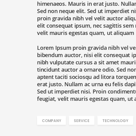
himenaeos. Mauris in erat justo. Null
Sed non neque elit. Sed ut imperdiet
proin gravida nibh vel velit auctor ali
elit consequat ipsum, nec sagittis sem 
velit mauris egestas quam, ut aliquam 
Lorem Ipsum proin gravida nibh vel veli
bibendum auctor, nisi elit consequat ip
nibh vulputate cursus a sit amet mauri
tincidunt auctor a ornare odio. Sed non
aptent taciti sociosqu ad litora torqu
erat justo. Nullam ac urna eu felis da
Sed ut imperdiet nisi. Proin condime
feugiat, velit mauris egestas quam, ut
COMPANY
SERVICE
TECHNOLOGY