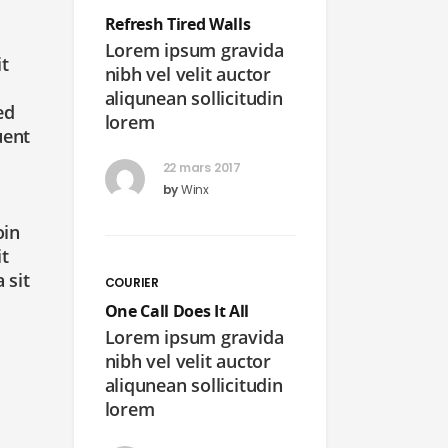
Refresh Tired Walls
Lorem ipsum gravida
it
nibh vel velit auctor
aliqunean sollicitudin
ed
lorem
uent
22 mars 2017
by
Winx
oin
it
 sit
COURIER
One Call Does It All
Lorem ipsum gravida
nibh vel velit auctor
aliqunean sollicitudin
lorem