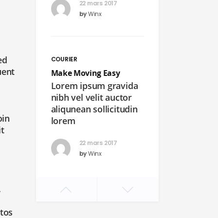
22 mars 2017
by
Winx
ed
COURIER
uent
Make Moving Easy
Lorem ipsum gravida
nibh vel velit auctor
aliqunean sollicitudin
oin
lorem
it
22 mars 2017
by
Winx
.
LANDSCAPE
ptos
Lorem ipsum 3